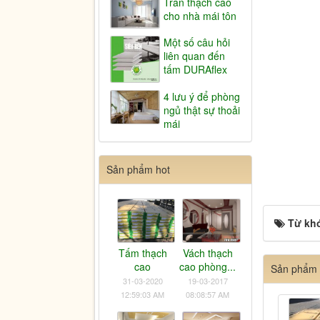
Trần thạch cao
cho nhà mái tôn
Một số câu hỏi
liên quan đến
tấm DURAflex
4 lưu ý để phòng
ngủ thật sự thoải
mái
Sản phẩm hot
Từ kh
Tấm thạch
Vách thạch
cao
cao phòng...
Sản phẩm 
31-03-2020
19-03-2017
12:59:03 AM
08:08:57 AM