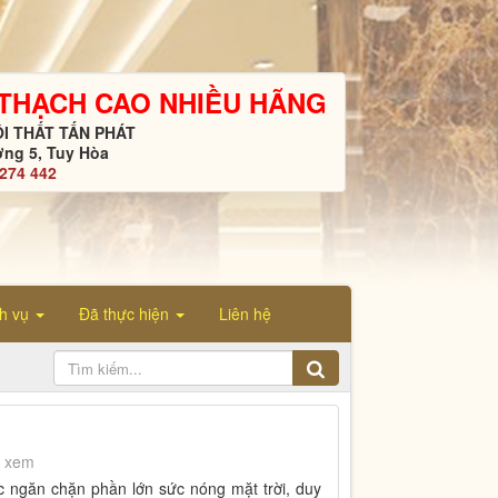
 THẠCH CAO NHIỀU HÃNG
I THẤT TẤN PHÁT
ng 5, Tuy Hòa
4274 442
ch vụ
Đã thực hiện
Liên hệ
t xem
 ngăn chặn phần lớn sức nóng mặt trời, duy