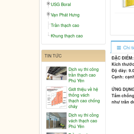
USG Boral
Vạn Phát Hưng
Trần thạch cao
Khung thạch cao
Chi t
TIN TỨC
ĐẶC ĐIỂM:
Kích thướ
Dịch vụ thi công
Độ dày: 9
trần thạch cao
Cạnh: cạn
Phú Yên
Giới thiệu về hệ
ỨNG DỤNG
thống vách
Tấm chống 
thạch cao chống
như trần d
cháy
Dịch vụ thi cồng
vách thạch cao
Phú Yên