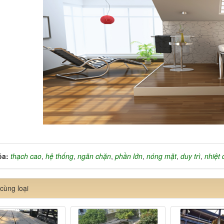
óa:
thạch cao
,
hệ thống
,
ngăn chặn
,
phần lớn
,
nóng mặt
,
duy trì
,
nhiệt 
cùng loại