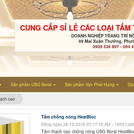
CUNG CẤP SỈ LẺ CÁC LOẠI TẤM
DOANH NGHIỆP TRANG TRÍ NỘ
09 Mai Xuân Thưởng, Phườ
0908 536 897 - 094 
Sản phẩm USG Boral
Sản phẩm Vạn Phát Hưng
Dị
ạch cao
Tấm chống nóng HeatBloc
Đăng ngày 28-12-2016 07:17:18 AM - 1859 Lượ
Tấm thạch cao chống nóng USG Boral HeatBloc