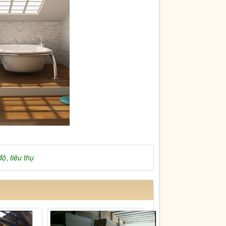
độ
,
tiêu thụ