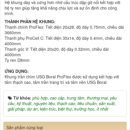
Hệ khung dày và cứng hơn nhờ cấu trúc dập gờ nổi kết hợp với
hệ ty ren giúp tăng khả năng chịu lực và sự ổn định cho công
trình.
THÀNH PHẦN HỆ KHUNG:
Thanh chính ProFlex: Tiết diện 20x28, độ dày 0.75mm, chiều dài
3660mm
Thanh phụ ProCeil C: Tiết diện 35x14, độ dày 0.4mm, chiều dài
4000mm
Thanh góc V: Tiết diện 20x20, độ dày 0.32mm, chiều dài
4000mm
Ty ren D8mm
ỨNG DỤNG:
Khung trần chìm USG Boral ProFlex được sử dụng kết hợp với
tấm thạch cao, tấm trần trang trí và tấm nền USG Boral
Từ khóa:
phù hợp
,
cao cấp
,
trung tâm
,
thương mại
,
yêu
cầu
,
kỹ thuật
,
nguyên liệu
,
thạch cao
,
tiêu chuẩn
,
sản xuất
,
giải pháp
,
dự án
,
kiến trúc
,
biệt thự
,
trường học
,
ít nhất
Sản phẩm cùng loại