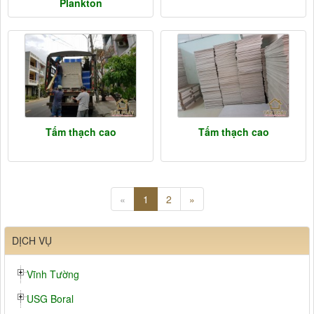
Plankton
Tấm thạch cao
Tấm thạch cao
«
1
2
»
DỊCH VỤ
Vĩnh Tường
USG Boral